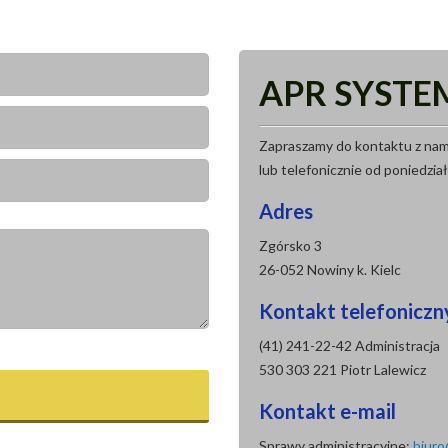
APR SYSTE
Zapraszamy do kontaktu z nami
lub telefonicznie od poniedzia
Adres
Zgórsko 3
26-052 Nowiny k. Kielc
Kontakt telefoniczn
(41) 241-22-42 Administracja
530 303 221 Piotr Lalewicz
Kontakt e-mail
Sprawy administracyjne:
biuro