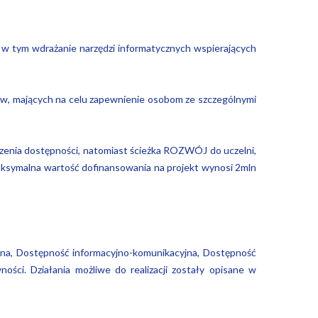
 w tym wdrażanie narzędzi informatycznych wspierających
któw, mających na celu zapewnienie osobom ze szczególnymi
oszenia dostępności, natomiast ścieżka ROZWÓJ do uczelni,
Maksymalna wartość dofinansowania na projekt wynosi 2mln
zna, Dostępność informacyjno-komunikacyjna, Dostępność
ści. Działania możliwe do realizacji zostały opisane w