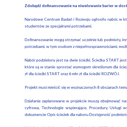
Zdobądź dofinansowanie na niwelowanie barier w dost
Narodowe Centrum Badań i Rozwoju
ogłosiło nabór, w k
studentów ze specjalnymi potrzebami.
Dofinansowanie mogą otrzymać uczelnie lub podmioty, inne
potrzebami, w tym osobom z niepełnosprawnościami, możli
Nabór podzielony jest na dwie ścieżki. Ścieżka START jes
które są w stanie sprostać wymogom określonym dla ścież
zł dla ścieżki START oraz 6 mln zł dla ścieżki ROZWÓJ.
Projekt musi mieścić się w wyznaczonych 8 obszarach tema
Działania zaplanowane w projekcie muszą obejmować nas
cyfrowa, Technologie wspierające, Procedury, Usługi w
dokumencie Opis ścieżek dla naboru Dostępność podmiot