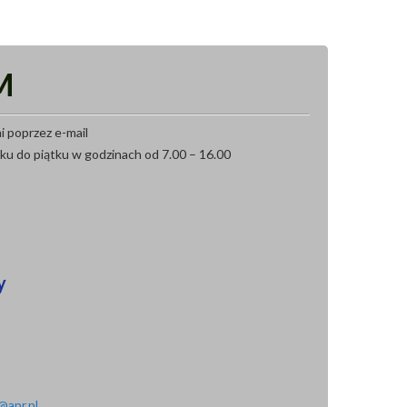
M
 poprzez e-mail
łku do piątku w godzinach od 7.00 – 16.00
y
@apr.pl