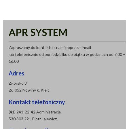
APR SYSTEM
Zapraszamy do kontaktu z nami poprzez e-mail
lub telefonicznie od poniedziałku do piątku w godzinach od 7.00 –
16.00
Adres
Zgórsko 3
26-052 Nowiny k. Kielc
Kontakt telefoniczny
(41) 241-22-42 Administracja
530 303 221 Piotr Lalewicz