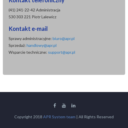
Kontakt telefoniczny
(41) 241-22-42 Administracja
530 303 221 Piotr Lalewicz
Kontakt e-mail
Sprawy administracyjne:
biuro@apr.pl
Sprzedaż:
handlowy@apr.pl
Wsparcie techniczne:
support@apr.pl
Copyright 2018
APR System team
| All Rights Reserved