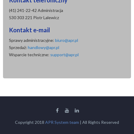
Kontakt telefoniczny
(41) 241-22-42 Administracja
530 303 221 Piotr Lalewicz
Kontakt e-mail
Sprawy administracyjne:
biuro@apr.pl
Sprzedaż:
handlowy@apr.pl
Wsparcie techniczne:
support@apr.pl
Copyright 2018
APR System team
| All Rights Reserved