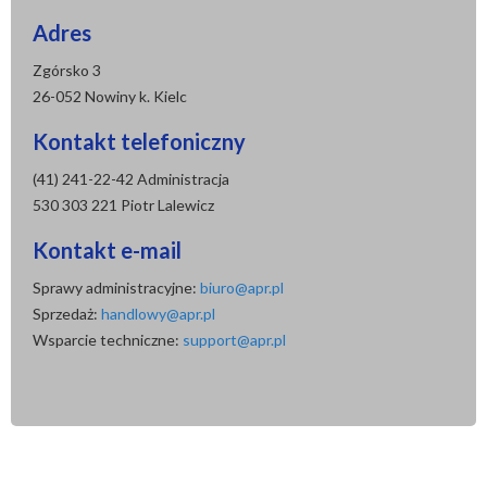
Adres
Zgórsko 3
26-052 Nowiny k. Kielc
Kontakt telefoniczny
(41) 241-22-42 Administracja
530 303 221 Piotr Lalewicz
Kontakt e-mail
Sprawy administracyjne:
biuro@apr.pl
Sprzedaż:
handlowy@apr.pl
Wsparcie techniczne:
support@apr.pl